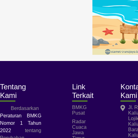
Tentang
Link
Kont
Kami
Terkait
Kami
BMKG
Jl. 
Berdasarkan
Pusat
Kali
Peraturan BMKG
Loji
Radar
Nomor 1 Tahun
Kali
Cuaca
Bara
2022
tentang
Jawa
Kali
Perubahan