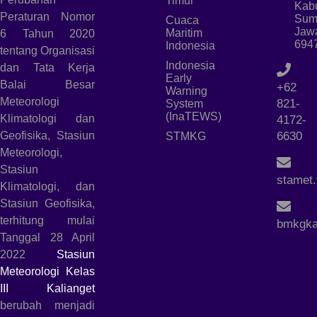
Timur
Kab
Peraturan Nomor
Sum
Cuaca
Jaw
Maritim
6 Tahun 2020
694
Indonesia
tentang Organisasi
Indonesia
dan Tata Kerja
Early
Balai Besar
+62
Warning
Meteorologi
821-
System
(InaTEWS)
Klimatologi dan
4172-
Geofisika, Stasiun
6630
STMKG
Meteorologi,
Stasiun
stamet
Klimatologi, dan
Stasiun Geofisika,
terhitung mulai
bmkgka
Tanggal 28 April
2022
Stasiun
Meteorologi Kelas
III Kalianget
berubah menjadi